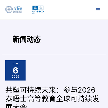
跳
文
MAI
至
章
MEN
内
分
容
页
新闻动态
5 月
6
2026
共塑可持续未来：参与2026
泰晤士高等教育全球可持续发
展大会