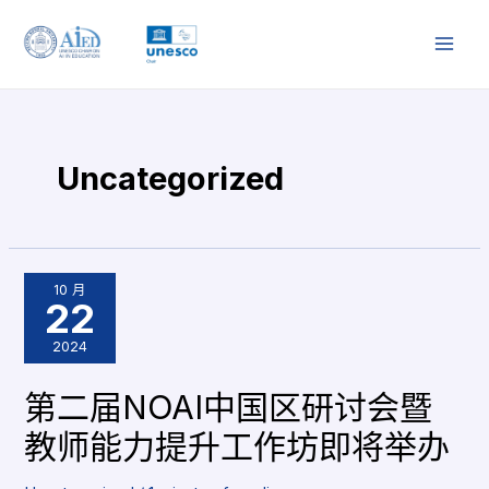
跳
文
MAI
至
章
MEN
内
分
容
页
Uncategorized
10 月
22
2024
第二届NOAI中国区研讨会暨
教师能力提升工作坊即将举办